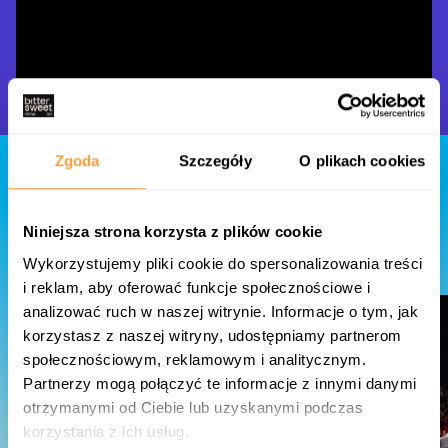
Zgoda
Szczegóły
O plikach cookies
Also performing
Niniejsza strona korzysta z plików cookie
Wykorzystujemy pliki cookie do spersonalizowania treści
i reklam, aby oferować funkcje społecznościowe i
analizować ruch w naszej witrynie. Informacje o tym, jak
czwartek
sobota
piątek
Thursday
Saturday
Friday
korzystasz z naszej witryny, udostępniamy partnerom
13
15
14
społecznościowym, reklamowym i analitycznym.
08
08
08
Partnerzy mogą połączyć te informacje z innymi danymi
otrzymanymi od Ciebie lub uzyskanymi podczas
korzystania z ich usług.