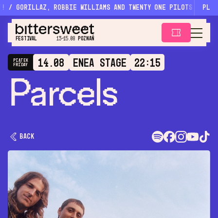
Gorillaz, Robbie Williams and twenty one pilots headlini
PL
L
i
n
e
u
p
F
e
s
t
i
v
a
l
FESTIVAL
13-15.08
POZNAŃ
P
r
a
c
t
i
c
a
l
I
n
f
o
M
e
r
c
h
ENEA Stage
22:15
14.08
piątek
Friday
Parcels
P
e
r
f
u
m
e
B
a
c
k