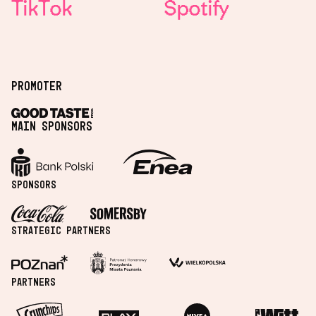
T
i
k
T
o
k
S
p
o
t
i
f
y
Promoter
Main sponsors
Sponsors
Strategic partners
Partners