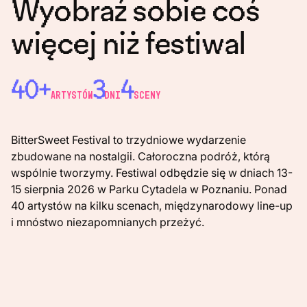
Wyobraź sobie coś
więcej niż festiwal
40+
3
4
artystów
dni
sceny
BitterSweet Festival to trzydniowe wydarzenie
zbudowane na nostalgii. Całoroczna podróż, którą
wspólnie tworzymy. Festiwal odbędzie się w dniach 13-
15 sierpnia 2026 w Parku Cytadela w Poznaniu. Ponad
40 artystów na kilku scenach, międzynarodowy line-up
i mnóstwo niezapomnianych przeżyć.